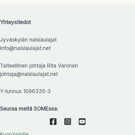
Yhteystiedot
Jyväskylän naislaulajat
info@naislaulajat.net
Taiteellinen johtaja Rita Varonen
johtaja@naislaulajat.net
Y-tunnus 1096335-3
Seuraa meitä SOMEssa
:
Kuorolaisille