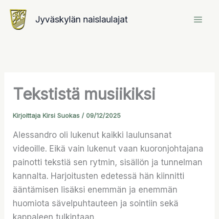
Siirry
Jyväskylän naislaulajat
sisältöön
Tekstistä musiikiksi
Kirjoittaja
Kirsi Suokas
/
09/12/2025
Alessandro oli lukenut kaikki laulunsanat
videoille. Eikä vain lukenut vaan kuoronjohtajana
painotti tekstiä sen rytmin, sisällön ja tunnelman
kannalta. Harjoitusten edetessä hän kiinnitti
ääntämisen lisäksi enemmän ja enemmän
huomiota sävelpuhtauteen ja sointiin sekä
kappaleen tulkintaan.