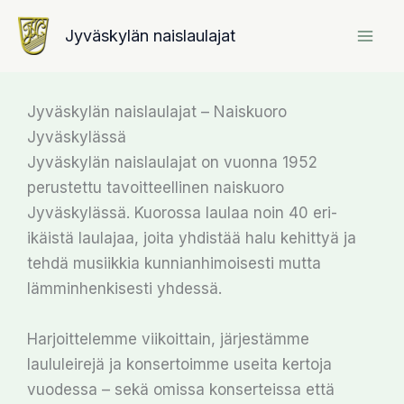
Siirry
Jyväskylän naislaulajat
sisältöön
Jyväskylän naislaulajat – Naiskuoro
Jyväskylässä
Jyväskylän naislaulajat on vuonna 1952
perustettu tavoitteellinen naiskuoro
Jyväskylässä. Kuorossa laulaa noin 40 eri-
ikäistä laulajaa, joita yhdistää halu kehittyä ja
tehdä musiikkia kunnianhimoisesti mutta
lämminhenkisesti yhdessä.
Harjoittelemme viikoittain, järjestämme
laululeirejä ja konsertoimme useita kertoja
vuodessa – sekä omissa konserteissa että