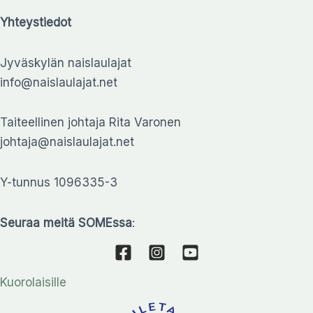
Yhteystiedot
Jyväskylän naislaulajat
info@naislaulajat.net
Taiteellinen johtaja Rita Varonen
johtaja@naislaulajat.net
Y-tunnus 1096335-3
Seuraa meitä SOMEssa
:
Kuorolaisille