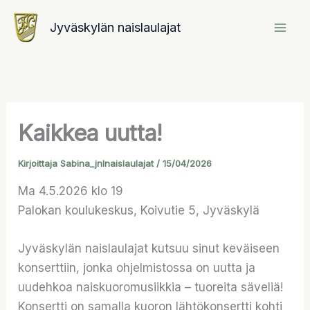
Siirry
Jyväskylän naislaulajat
sisältöön
Kaikkea uutta!
Kirjoittaja
Sabina_jnlnaislaulajat
/
15/04/2026
Ma 4.5.2026 klo 19
Palokan koulukeskus, Koivutie 5, Jyväskylä
Jyväskylän naislaulajat kutsuu sinut keväiseen
konserttiin, jonka ohjelmistossa on uutta ja
uudehkoa naiskuoromusiikkia – tuoreita säveliä!
Konsertti on samalla kuoron lähtökonsertti kohti