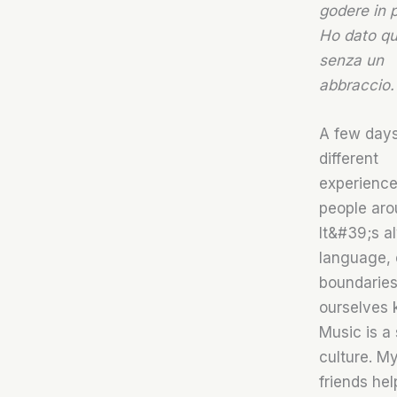
godere in 
Ho dato qua
senza un
abbraccio. 
A few days
different
experience
people aro
It&#39;s a
language, 
boundaries
ourselves 
Music is a 
culture. My
friends hel