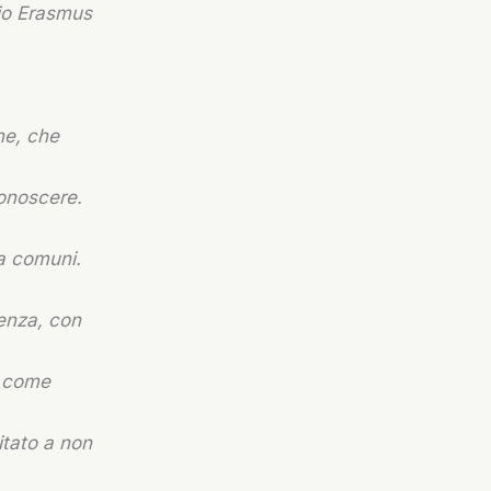
mio Erasmus
ne, che
conoscere.
a comuni.
ienza, con
o come
itato a non