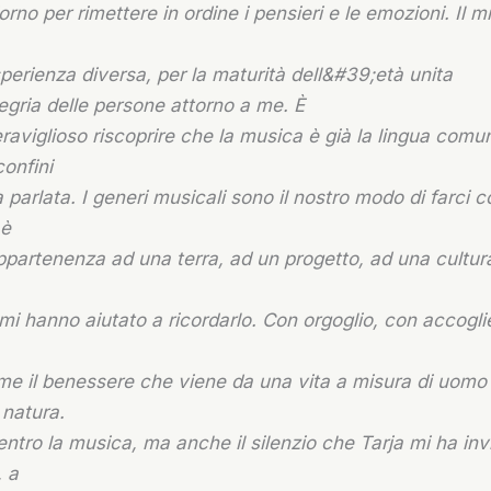
orno per rimettere in ordine i pensieri e le emozioni. Il 
erienza diversa, per la maturità dell&#39;età unita
egria delle persone attorno a me. È
aviglioso riscoprire che la musica è già la lingua comu
confini
a parlata. I generi musicali sono il nostro modo di farci 
 è
ppartenenza ad una terra, ad un progetto, ad una cultur
mi hanno aiutato a ricordarlo. Con orgoglio, con accogl
me il benessere che viene da una vita a misura di uom
 natura.
ntro la musica, ma anche il silenzio che Tarja mi ha inv
, a