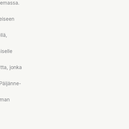
olemassa.
eiseen
lä,
iselle
tta, jonka
Päijänne-
ilman