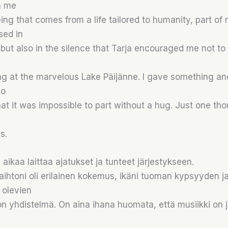
h me
ing that comes from a life tailored to humanity, part of n
sed in
but also in the silence that Tarja encouraged me not to 
ng at the marvelous Lake Päijänne. I gave something an
So
at it was impossible to part without a hug. Just one tho
s.
 aikaa laittaa ajatukset ja tunteet järjestykseen.
ihtoni oli erilainen kokemus, ikäni tuoman kypsyyden j
 olevien
lon yhdistelmä. On aina ihana huomata, että musiikki on 