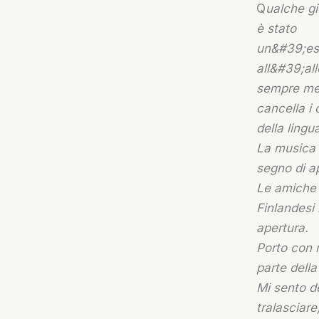
Q
ualche gi
è stato
un&#39;esp
all&#39;all
sempre mer
cancella i 
della lingu
La musica
segno di a
Le amiche
Finlandesi 
apertura.
Porto con 
parte della
Mi sento de
tralasciare