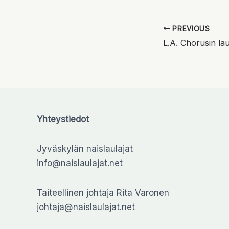
PREVIOUS
Yhteystiedot
Jyväskylän naislaulajat
info@naislaulajat.net
Taiteellinen johtaja Rita Varonen
johtaja@naislaulajat.net