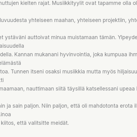
uttujen kielten rajat. Musiikkityylit ovat tapamme olla 
n
luvuudesta yhteiseen maahan, yhteiseen projektiin, yht
t ystäväni auttoivat minua muistamaan tämän. Ylpeydel
aisuudella
della. Kannan mukanani hyvinvointia, joka kumpuaa ihm
elämästä
toa. Tunnen itseni osaksi musiikkia mutta myös hiljaisuu
ti
aamaan, nauttimaan siitä täysillä katsellessani upeaa 
in ja sain paljon. Niin paljon, että oli mahdotonta erota 
Ainoa
kiitos, että valitsitte meidät.