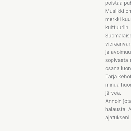
poistaa puh
Musiikki o
merkki kuu
kulttuuriin.
Suomalaise
vieraanvar
ja avoimuu
sopivasta 
osana luon
Tarja kehot
minua huom
järveä.
Annoin jota
halausta. 
ajatukseni: 