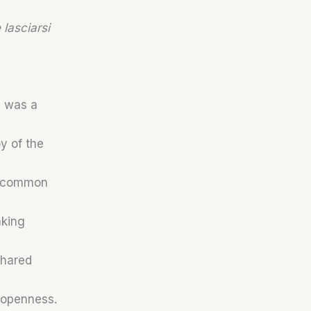
lasciarsi
s was a
y of the
he common
aking
shared
h openness.