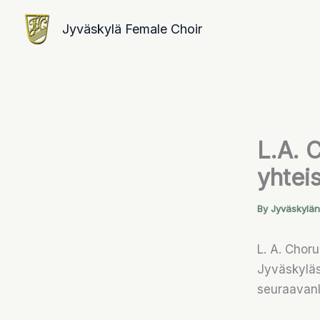
Skip
Jyväskylä Female Choir
to
content
L.A. 
yhtei
By
Jyväskylän
L. A. Chor
Jyväskylä
seuraavanl