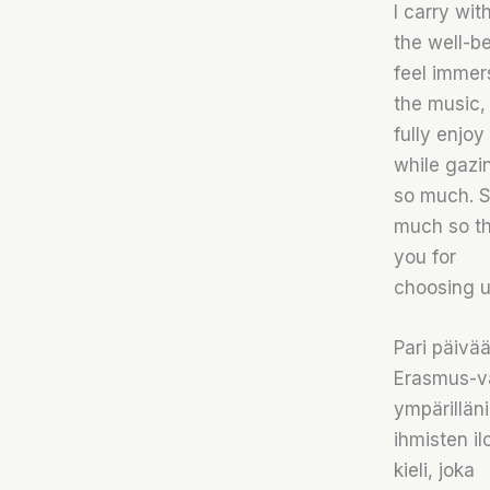
I carry wit
the well-be
feel immer
the music, 
fully enjoy
while gazi
so much. 
much so th
you for
choosing u
Pari päivää
Erasmus-va
ympärilläni
ihmisten i
kieli, joka