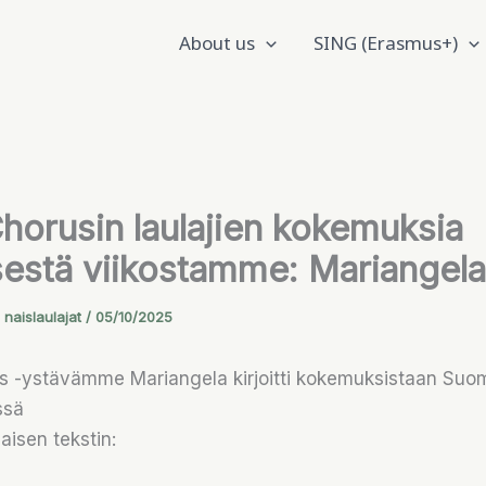
About us
SING (Erasmus+)
Chorusin laulajien kokemuksia
sestä viikostamme: Mariangela
 naislaulajat
/
05/10/2025
us -ystävämme Mariangela kirjoitti kokemuksistaan Suo
ssä
aisen tekstin: