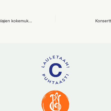
L.A. Chorusin laulajien kokemuksia yhteisestä viikostamme: Elena
Konsertt