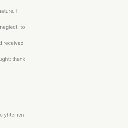
ature. I
neglect, to
d received
ught: thank
a
jo yhteinen