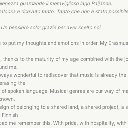
pienezza guardando il meraviglioso lago Päijänne.
lcosa e ricevuto tanto. Tanto che non è stato possibile 
Un pensiero solo: grazie per aver scelto noi.
 to put my thoughts and emotions in order. My Erasmu
, thanks to the maturity of my age combined with the jo
und me.
lways wonderful to rediscover that music is already t
erasing the
 of spoken language. Musical genres are our way of m
known.
sign of belonging to a shared land, a shared project, a 
 Finnish
ped me remember this. With pride, with hospitality, wit