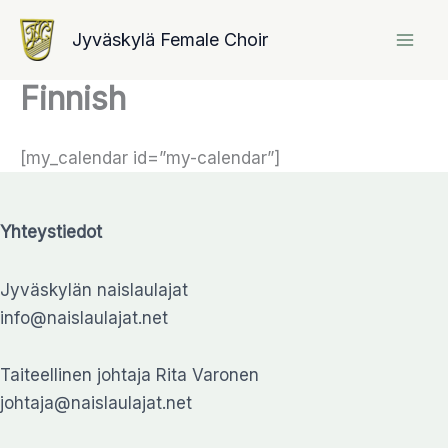
Skip
Jyväskylä Female Choir
to
content
Finnish
[my_calendar id=”my-calendar”]
Yhteystiedot
Jyväskylän naislaulajat
info@naislaulajat.net
Taiteellinen johtaja Rita Varonen
johtaja@naislaulajat.net